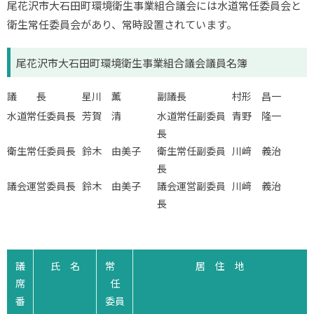
尾花沢市大石田町環境衛生事業組合議会には水道常任委員会と
衛生常任委員会があり、常時設置されています。
尾花沢市大石田町環境衛生事業組合議会議員名簿
議 長
星川 薫
副議長
村形 昌一
水道常任委員長
芳賀 清
水道常任副委員
青野 隆一
長
衛生常任委員長
鈴木 由美子
衛生常任副委員
川﨑 義治
長
議会運営委員長
鈴木 由美子
議会運営副委員
川﨑 義治
長
議
氏 名
常
居 住 地
席
任
番
委員