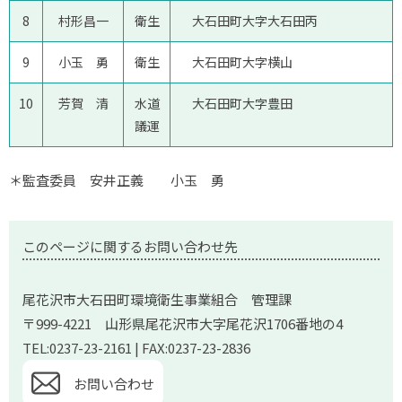
8
村形昌一
衛生
大石田町大字大石田丙
9
小玉 勇
衛生
大石田町大字横山
10
芳賀 清
水道
大石田町大字豊田
議運
＊監査委員 安井正義 小玉 勇
このページに関するお問い合わせ先
尾花沢市大石田町環境衛生事業組合 管理課
〒999-4221 山形県尾花沢市大字尾花沢1706番地の4
TEL:0237-23-2161 | FAX:0237-23-2836
お問い合わせ