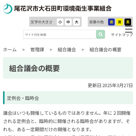
文字の大きさ
小
中
大
背景の色
青
黄
黒
サイトマップ
ホーム
>
管理課
>
組合議会
>
組合議会の概要
組合議会の概要
更新日:2025年3月27日
定例会・臨時会
議会はいつも開催しているものではありません。年に２回開催
される定例会と、臨時的に開催される臨時会がありますが、そ
れも、ある一定期間だけの開催となります。