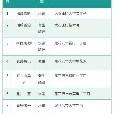
号
等
1
海藤義則
水道
大石田町大字次年子
2
川﨑義治
衛生
大石田町桂木町
議運
3
髙橋隆雄
水道
尾花沢市新町一丁目
議運
4
菅藤昌己
衛生
尾花沢市大字尾花沢
5
鈴木由美
衛生
尾花沢市横町一丁目
子
議運
6
星川 薫
水道
尾花沢市若葉町三丁目
7
青野隆一
水道
尾花沢市大字寺内