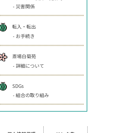
-
災害関係
転入・転出
-
お手続き
斎場白菊苑
-
詳細について
SDGs
-
組合の取り組み