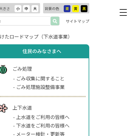
大きさ
小
中
大
背景の色
青
黄
黒
サイトマップ
けたロードマップ（下水道事業）
住民のみなさまへ
ごみ処理
-
ごみ収集に関すること
-
ごみ処理施設整備事業
上下水道
-
上水道をご利用の皆様へ
-
下水道をご利用の皆様へ
-
メーター検針・更新等